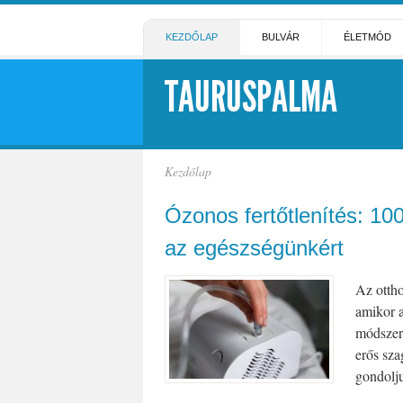
KEZDŐLAP
BULVÁR
ÉLETMÓD
TAURUSPALMA
Kezdőlap
Ózonos fertőtlenítés: 10
az egészségünkért
Az ottho
amikor a
módszert
erős sza
gondolju