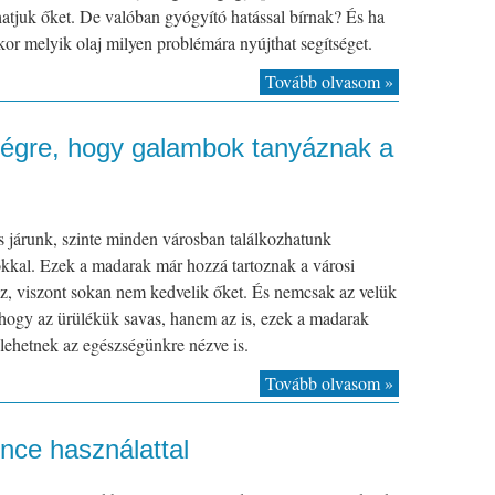
atjuk őket. De valóban gyógyító hatással bírnak? És ha
kor melyik olaj milyen problémára nyújthat segítséget.
Tovább olvasom »
ségre, hogy galambok tanyáznak a
s járunk, szinte minden városban találkozhatunk
kkal. Ezek a madarak már hozzá tartoznak a városi
z, viszont sokan nem kedvelik őket. És nemcsak az velük
hogy az ürülékük savas, hanem az is, ezek a madarak
lehetnek az egészségünkre nézve is.
Tovább olvasom »
ce használattal