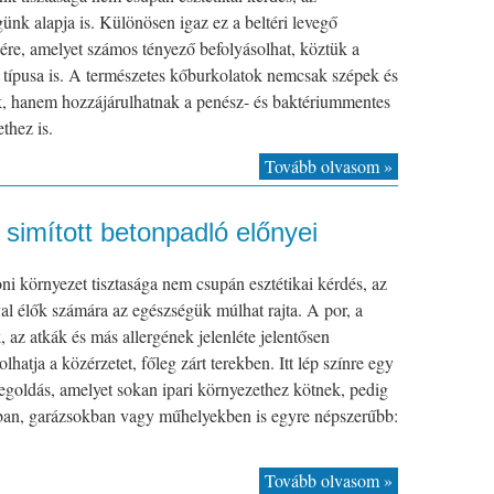
ünk alapja is. Különösen igaz ez a beltéri levegő
re, amelyet számos tényező befolyásolhat, köztük a
 típusa is. A természetes kőburkolatok nemcsak szépek és
k, hanem hozzájárulhatnak a penész- és baktériummentes
thez is.
Tovább olvasom »
 simított betonpadló előnyei
ni környezet tisztasága nem csupán esztétikai kérdés, az
val élők számára az egészségük múlhat rajta. A por, a
, az atkák és más allergének jelenléte jelentősen
olhatja a közérzetet, főleg zárt terekben. Itt lép színre egy
goldás, amelyet sokan ipari környezethez kötnek, pedig
ban, garázsokban vagy műhelyekben is egyre népszerűbb:
Tovább olvasom »