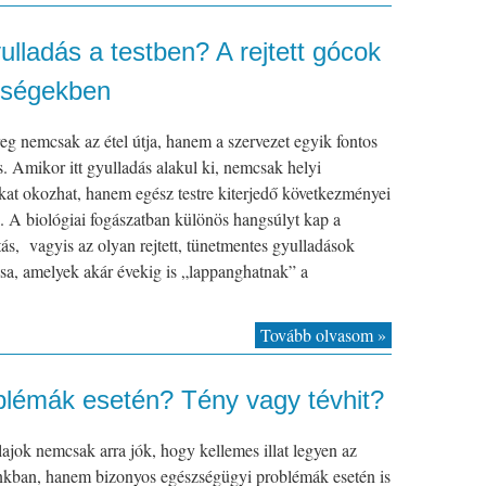
ulladás a testben? A rejtett gócok
gségekben
eg nemcsak az étel útja, hanem a szervezet egyik fontos
s. Amikor itt gyulladás alakul ki, nemcsak helyi
at okozhat, hanem egész testre kiterjedő következményei
. A biológiai fogászatban különös hangsúlyt kap a
ás, vagyis az olyan rejtett, tünetmentes gyulladások
ása, amelyek akár évekig is „lappanghatnak” a
Tovább olvasom »
oblémák esetén? Tény vagy tévhit?
lajok nemcsak arra jók, hogy kellemes illat legyen az
nkban, hanem bizonyos egészségügyi problémák esetén is