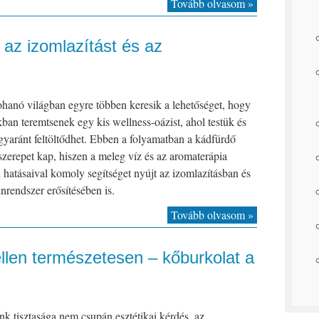
Tovább olvasom »
 az izomlazítást és az
hanó világban egyre többen keresik a lehetőséget, hogy
ban teremtsenek egy kis wellness-oázist, ahol testük és
gyaránt feltöltődhet. Ebben a folyamatban a kádfürdő
szerepet kap, hiszen a meleg víz és az aromaterápia
hatásaival komoly segítséget nyújt az izomlazításban és
rendszer erősítésében is.
Tovább olvasom »
llen természetesen – kőburkolat a
k tisztasága nem csupán esztétikai kérdés, az