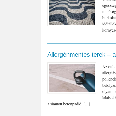
egészség
minőségé
burkolat
időtálló
környeze
Allergénmentes terek – a
Az ottho
allergiá
pollenek
befolyás
olyan me
lakások
a simított betonpadló. […]