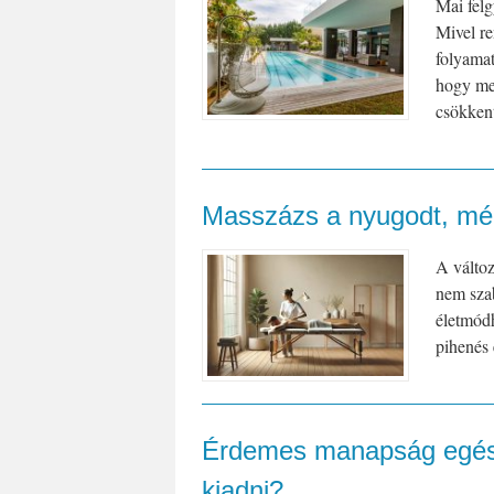
Mai felg
Mivel re
folyamat
hogy me
csökkent
Masszázs a nyugodt, mély
A változ
nem sza
életmód
pihenés 
Érdemes manapság egész
kiadni?