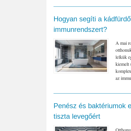
Hogyan segíti a kádfürdő
immunrendszert?
A mai ro
otthonuk
lelkük e
kiemelt 
komplex 
az immun
Penész és baktériumok e
tiszta levegőért
Otthonun