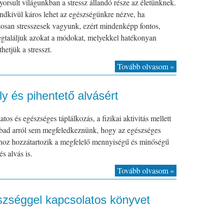
yorsult világunkban a stressz állandó része az életünknek.
ndkívül káros lehet az egészségünkre nézve, ha
osan stresszesek vagyunk, ezért mindenképp fontos,
gtaláljuk azokat a módokat, melyekkel hatékonyan
hetjük a stresszt.
Tovább olvasom »
 és pihentető alvásért
atos és egészséges táplálkozás, a fizikai aktivitás mellett
bad arról sem megfeledkeznünk, hogy az egészséges
hoz hozzátartozik a megfelelő mennyiségű és minőségű
és alvás is.
Tovább olvasom »
séggel kapcsolatos könyvet