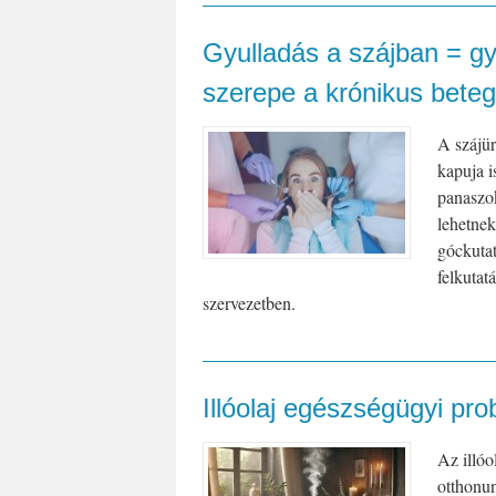
Gyulladás a szájban = gy
szerepe a krónikus bete
A szájür
kapuja i
panaszok
lehetnek
góckutat
felkutat
szervezetben.
Illóolaj egészségügyi pr
Az illóo
otthonu