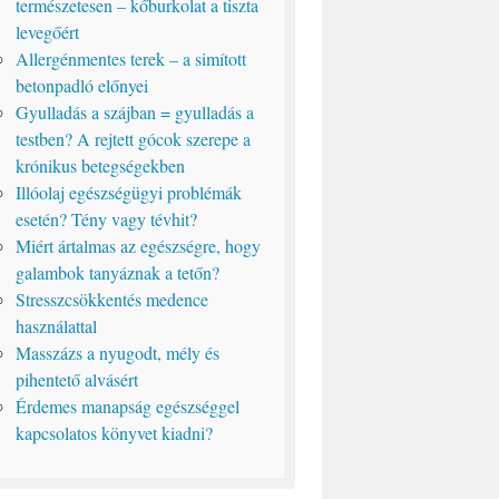
természetesen – kőburkolat a tiszta
levegőért
Allergénmentes terek – a simított
betonpadló előnyei
Gyulladás a szájban = gyulladás a
testben? A rejtett gócok szerepe a
krónikus betegségekben
Illóolaj egészségügyi problémák
esetén? Tény vagy tévhit?
Miért ártalmas az egészségre, hogy
galambok tanyáznak a tetőn?
Stresszcsökkentés medence
használattal
Masszázs a nyugodt, mély és
pihentető alvásért
Érdemes manapság egészséggel
kapcsolatos könyvet kiadni?