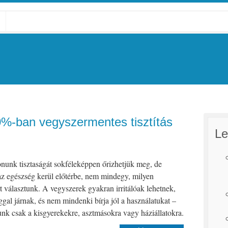
0%-ban vegyszermentes tisztítás
Le
nunk tisztaságát sokféleképpen őrizhetjük meg, de
z egészség kerül előtérbe, nem mindegy, milyen
 választunk. A vegyszerek gyakran irritálóak lehetnek,
ggal járnak, és nem mindenki bírja jól a használatukat –
nk csak a kisgyerekekre, asztmásokra vagy háziállatokra.