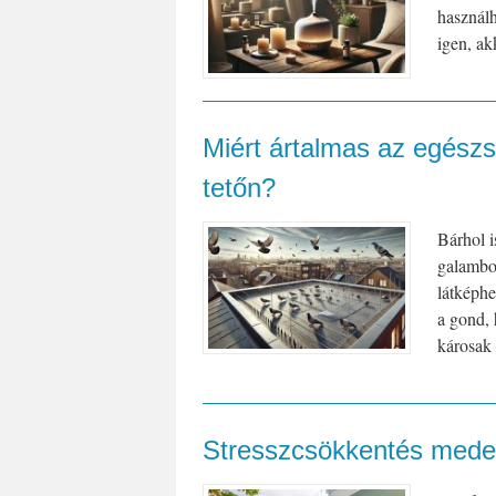
használh
igen, ak
Miért ártalmas az egész
tetőn?
Bárhol i
galambo
látképhe
a gond, 
károsak 
Stresszcsökkentés meden