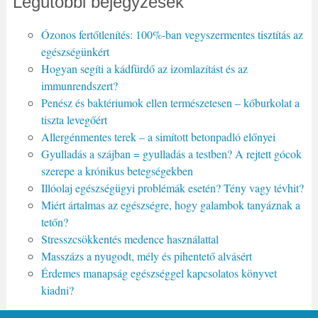
Legutóbbi bejegyzések
Ózonos fertőtlenítés: 100%-ban vegyszermentes tisztítás az
egészségünkért
Hogyan segíti a kádfürdő az izomlazítást és az
immunrendszert?
Penész és baktériumok ellen természetesen – kőburkolat a
tiszta levegőért
Allergénmentes terek – a simított betonpadló előnyei
Gyulladás a szájban = gyulladás a testben? A rejtett gócok
szerepe a krónikus betegségekben
Illóolaj egészségügyi problémák esetén? Tény vagy tévhit?
Miért ártalmas az egészségre, hogy galambok tanyáznak a
tetőn?
Stresszcsökkentés medence használattal
Masszázs a nyugodt, mély és pihentető alvásért
Érdemes manapság egészséggel kapcsolatos könyvet
kiadni?