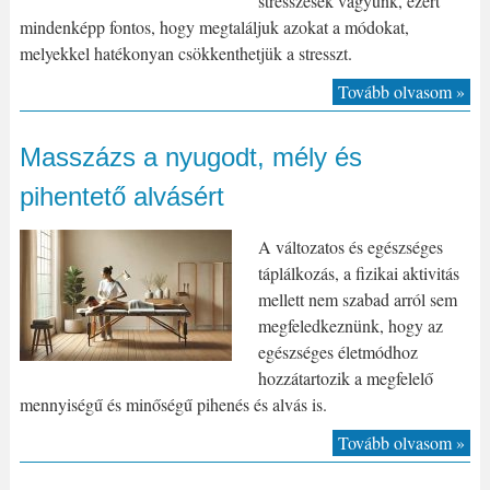
stresszesek vagyunk, ezért
mindenképp fontos, hogy megtaláljuk azokat a módokat,
melyekkel hatékonyan csökkenthetjük a stresszt.
Tovább olvasom »
Masszázs a nyugodt, mély és
pihentető alvásért
A változatos és egészséges
táplálkozás, a fizikai aktivitás
mellett nem szabad arról sem
megfeledkeznünk, hogy az
egészséges életmódhoz
hozzátartozik a megfelelő
mennyiségű és minőségű pihenés és alvás is.
Tovább olvasom »