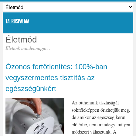
TAURUSPALMA
Életmód
Életünk mindennapjai..
Ózonos fertőtlenítés: 100%-ban
vegyszermentes tisztítás az
egészségünkért
Az otthonunk tisztaságát
sokféleképpen őrizhetjük meg,
de amikor az egészség kerül
előtérbe, nem mindegy, milyen
módszert választunk. A