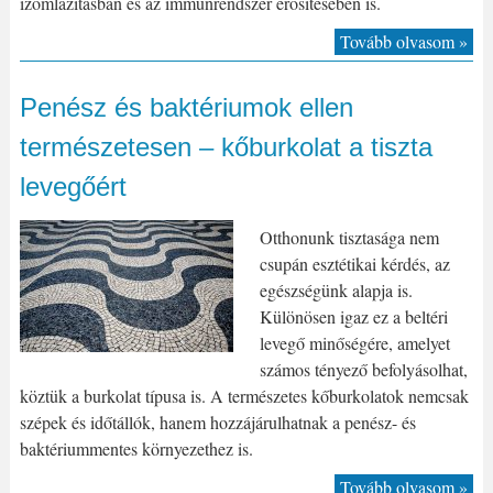
izomlazításban és az immunrendszer erősítésében is.
Tovább olvasom »
Penész és baktériumok ellen
természetesen – kőburkolat a tiszta
levegőért
Otthonunk tisztasága nem
csupán esztétikai kérdés, az
egészségünk alapja is.
Különösen igaz ez a beltéri
levegő minőségére, amelyet
számos tényező befolyásolhat,
köztük a burkolat típusa is. A természetes kőburkolatok nemcsak
szépek és időtállók, hanem hozzájárulhatnak a penész- és
baktériummentes környezethez is.
Tovább olvasom »