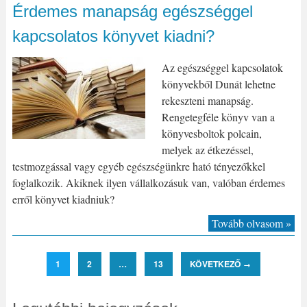
Érdemes manapság egészséggel
kapcsolatos könyvet kiadni?
Az egészséggel kapcsolatok
könyvekből Dunát lehetne
rekeszteni manapság.
Rengetegféle könyv van a
könyvesboltok polcain,
melyek az étkezéssel,
testmozgással vagy egyéb egészségünkre ható tényezőkkel
foglalkozik. Akiknek ilyen vállalkozásuk van, valóban érdemes
erről könyvet kiadniuk?
Tovább olvasom »
1
2
…
13
KÖVETKEZŐ
→