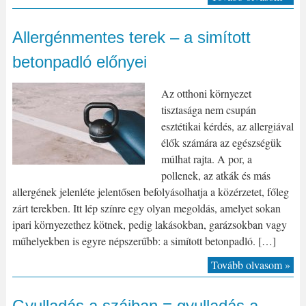
Allergénmentes terek – a simított
betonpadló előnyei
Az otthoni környezet
tisztasága nem csupán
esztétikai kérdés, az allergiával
élők számára az egészségük
múlhat rajta. A por, a
pollenek, az atkák és más
allergének jelenléte jelentősen befolyásolhatja a közérzetet, főleg
zárt terekben. Itt lép színre egy olyan megoldás, amelyet sokan
ipari környezethez kötnek, pedig lakásokban, garázsokban vagy
műhelyekben is egyre népszerűbb: a simított betonpadló. […]
Tovább olvasom »
Gyulladás a szájban = gyulladás a