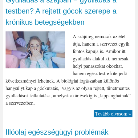
testben? A rejtett gócok szerepe a
krónikus betegségekben
A szájüreg nemcsak az étel
útja, hanem a szervezet egyik
fontos kapuja is. Amikor itt
gyulladás alakul ki, nemcsak
helyi panaszokat okozhat,
hanem egész testre kiterjedő
következményei lehetnek. A biológiai fogászatban különös
hangsúlyt kap a góckutatás, vagyis az olyan rejtett, tünetmentes
gyulladások felkutatása, amelyek akár évekig is „lappanghatnak”
a szervezetben.
Tovább olvasom »
Illóolaj egészségügyi problémák