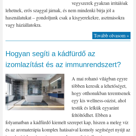
vegyszerek gyakran irritálóak
lehetnek, erős szaggal járnak, és nem mindenki bírja jól a
használatukat – gondoljunk csak a kisgyerekekre, asztmásokra
vagy háziállatokra.
Tovább olvasom »
Hogyan segíti a kádfürdő az
izomlazítást és az immunrendszert?
A mai rohanó világban egyre
többen keresik a lehetőséget,
hogy otthonukban teremtsenek
egy kis wellness-oázist, ahol
testük és lelkük egyaránt
feltöltődhet. Ebben a
folyamatban a kádfürdő kiemelt szerepet kap, hiszen a meleg víz
és az aromaterápia komplex hatásaival komoly segítséget nyújt az