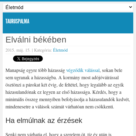
TAURUSPALMA
Elválni békében
2015. máj. 15. |
Kategória:
Életmód
Megosztom »
Manapság egyre több házasság
végződik válással
, sokan bele
sem ugranak a házasságba. A kormány most adójóváírással
ösztönzi a párokat két évig, de feltétel, hogy legalább az egyik
házasulandónak ez legyen az első házassága. Kérdés, hogy a
minimális összeg mennyiben befolyásolja a házasulandók kedvét,
mindenesetre a válások számát várhatóan nem csökkenti.
Ha elmúlnak az érzések
Senki nem várhatja el, hogy a szerelem öt, tíz év után is