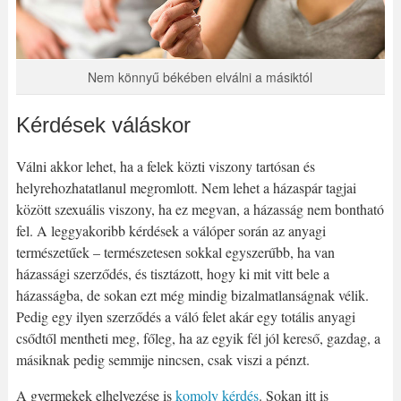
Nem könnyű békében elválni a másiktól
Kérdések váláskor
Válni akkor lehet, ha a felek közti viszony tartósan és
helyrehozhatatlanul megromlott. Nem lehet a házaspár tagjai
között szexuális viszony, ha ez megvan, a házasság nem bontható
fel. A leggyakoribb kérdések a válóper során az anyagi
természetűek – természetesen sokkal egyszerűbb, ha van
házassági szerződés, és tisztázott, hogy ki mit vitt bele a
házasságba, de sokan ezt még mindig bizalmatlanságnak vélik.
Pedig egy ilyen szerződés a váló felet akár egy totális anyagi
csődtől mentheti meg, főleg, ha az egyik fél jól kereső, gazdag, a
másiknak pedig semmije nincsen, csak viszi a pénzt.
A gyermekek elhelyezése is
komoly kérdés
. Sokan itt is