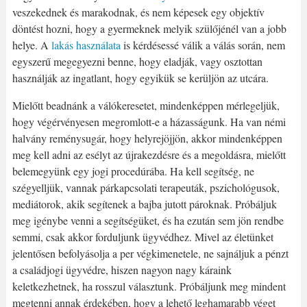
veszekednek és marakodnak, és nem képesek egy objektív
döntést hozni, hogy a gyermeknek melyik szülőjénél van a jobb
helye. A
lakás használata
is kérdésessé válik a válás során, nem
egyszerű megegyezni benne, hogy eladják, vagy osztottan
használják az ingatlant, hogy egyikük se kerüljön az utcára.
Mielőtt beadnánk a válókeresetet, mindenképpen mérlegeljük,
hogy végérvényesen megromlott-e a házasságunk. Ha van némi
halvány reménysugár, hogy helyrejöjjön, akkor mindenképpen
meg kell adni az esélyt az újrakezdésre és a megoldásra, mielőtt
belemegyünk egy jogi procedúrába. Ha kell segítség, ne
szégyelljük, vannak párkapcsolati terapeuták, pszichológusok,
mediátorok, akik segítenek a bajba jutott pároknak. Próbáljuk
meg igénybe venni a segítségüket, és ha ezután sem jön rendbe
semmi, csak akkor forduljunk ügyvédhez. Mivel az életünket
jelentősen befolyásolja a per végkimenetele, ne sajnáljuk a pénzt
a családjogi ügyvédre, hiszen nagyon nagy káraink
keletkezhetnek, ha rosszul választunk. Próbáljunk meg mindent
megtenni annak érdekében, hogy a lehető leghamarabb véget