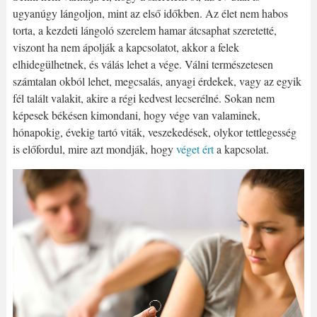
ugyanúgy lángoljon, mint az első időkben. Az élet nem habos
torta, a kezdeti lángoló szerelem hamar átcsaphat szeretetté,
viszont ha nem ápolják a kapcsolatot, akkor a felek
elhidegülhetnek, és válás lehet a vége. Válni természetesen
számtalan okból lehet, megcsalás, anyagi érdekek, vagy az egyik
fél talált valakit, akire a régi kedvest lecserélné. Sokan nem
képesek békésen kimondani, hogy vége van valaminek,
hónapokig, évekig tartó viták, veszekedések, olykor tettlegesség
is előfordul, mire azt mondják, hogy
véget ért
a kapcsolat.