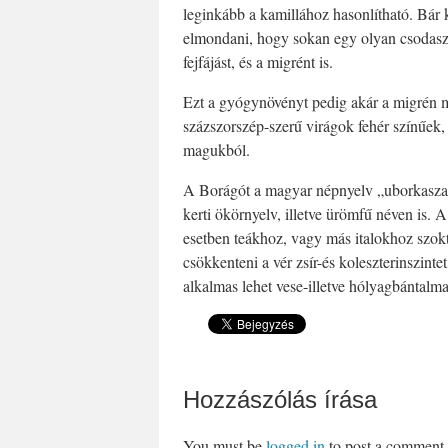
leginkább a kamillához hasonlítható. Bár
elmondani, hogy sokan egy olyan csodasze
fejfájást, és a migrént is.
Ezt a gyógynövényt pedig akár a migrén m
százszorszép-szerű virágok fehér színűek, a
magukból.
A Borágót a magyar népnyelv „uborkaszagú
kerti ökörnyelv, illetve ürömfű néven is. 
esetben teákhoz, vagy más italokhoz szok
csökkenteni a vér zsír-és koleszterinszintet
alkalmas lehet vese-illetve hólyagbántalma
Megosztom »
Hozzászólás írása
You must be
logged in
to post a comment.