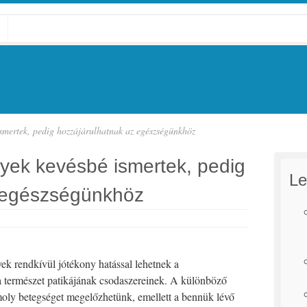
smertek, pedig hozzájárulhatnak az egészségünkhöz
ek kevésbé ismertek, pedig
Le
z egészségünkhöz
k rendkívül jótékony hatással lehetnek a
 a természet patikájának csodaszereinek. A különböző
oly betegséget megelőzhetünk, emellett a bennük lévő