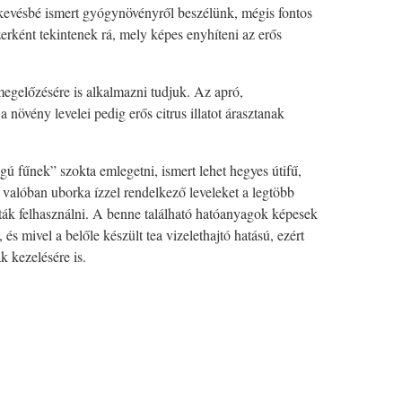
 kevésbé ismert gyógynövényről beszélünk, mégis fontos
rként tekintenek rá, mely képes enyhíteni az erős
egelőzésére is alkalmazni tudjuk. Az apró,
 növény levelei pedig erős citrus illatot árasztanak
 fűnek” szokta emlegetni, ismert lehet hegyes útifű,
A valóban uborka ízzel rendelkező leveleket a legtöbb
ták felhasználni. A benne található hatóanyagok képesek
, és mivel a belőle készült tea vizelethajtó hatású, ezért
k kezelésére is.