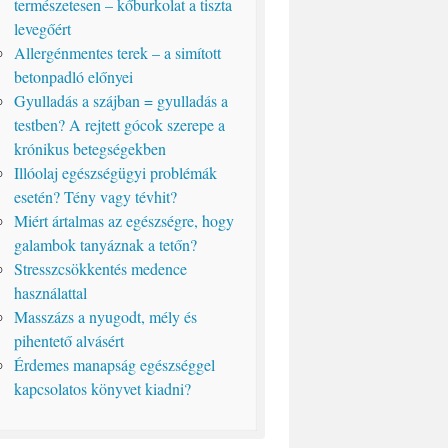
természetesen – kőburkolat a tiszta
levegőért
Allergénmentes terek – a simított
betonpadló előnyei
Gyulladás a szájban = gyulladás a
testben? A rejtett gócok szerepe a
krónikus betegségekben
Illóolaj egészségügyi problémák
esetén? Tény vagy tévhit?
Miért ártalmas az egészségre, hogy
galambok tanyáznak a tetőn?
Stresszcsökkentés medence
használattal
Masszázs a nyugodt, mély és
pihentető alvásért
Érdemes manapság egészséggel
kapcsolatos könyvet kiadni?