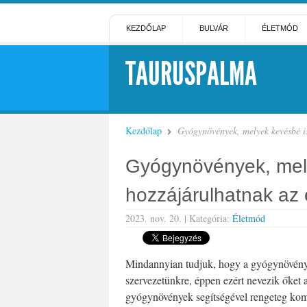
KEZDŐLAP
BULVÁR
ÉLETMÓD
TAURUSPALMA
Kezdőlap
Gyógynövények, melyek kevésbé i
Gyógynövények, mely
hozzájárulhatnak a
2023. nov. 20. |
Kategória:
Életmód
Megosztom »
Mindannyian tudjuk, hogy a gyógynövénye
szervezetünkre, éppen ezért nevezik őket
gyógynövények segítségével rengeteg kom