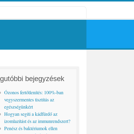
gutóbbi bejegyzések
Ózonos fertőtlenítés: 100%-ban
vegyszermentes tisztítás az
egészségünkért
Hogyan segíti a kádfürdő az
izomlazítást és az immunrendszert?
Penész és baktériumok ellen