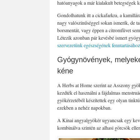
hatóanyagok a már kialakult betegségek kel
Gondolhatunk itt a cickafarkra, a kamillá
nagy valószínűséggel sokan ismerik, de ta
borsmentát, vagy éppen a citromfüvet sem
Létezik azonban pár kevésbé ismert gyóg
szervezetünk egészségének fenntartásához
Gyógynövények, melyeke
kéne
A Herbs at Home szerint az Asszony gyök
kezdték el használni a fájdalmas menstruá
gyökérzetéből készítettek egy olyan tinktú
ezekben a nehéz napokban.
A Kínai angyalgyökér ugyancsak egy kev
kombinálva szintén az alhasi görcsök elle