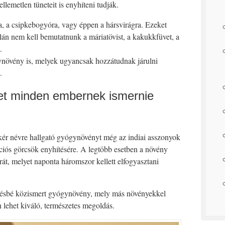
lemetlen tüneteit is enyhíteni tudják.
ra, a csipkebogyóra, vagy éppen a hársvirágra. Ezeket
lán nem kell bemutatnunk a máriatövist, a kakukkfüvet, a
.
ynövény is, melyek ugyancsak hozzátudnak járulni
.
t minden embernek ismernie
ér névre hallgató gyógynövényt még az indiai asszonyok
ciós görcsök enyhítésére. A legtöbb esetben a növény
rát, melyet naponta háromszor kellett elfogyasztani
ésbé közismert gyógynövény, mely más növényekkel
n lehet kiváló, természetes megoldás.