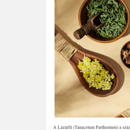
A Lázárfű (Tanacetum Parthenium) a százs